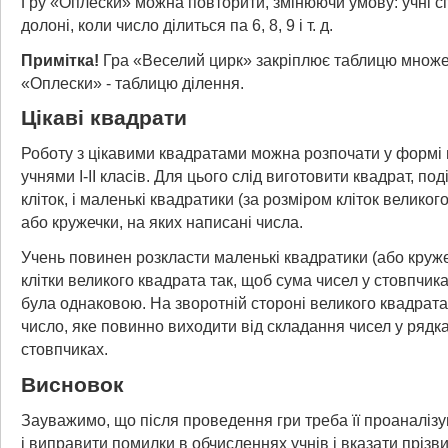
Гру «Оплески» можна повторити, змінюючи умову: учні с
долоні, коли число ділиться па 6, 8, 9 і т. д.
Примітка!
Гра «Веселий цирк» закріплює таблицю множе
«Оплески» - таблицю ділення.
Цікаві квадрати
Роботу з цікавими квадратами можна розпочати у формі г
учнями І-II класів. Для цього слід виготовити квадрат, по
кліток, і маленькі квадратики (за розміром кліток великог
або кружечки, на яких написані числа.
Учень повинен розкласти маленькі квадратики (або круже
клітки великого квадрата так, щоб сума чисел у стовпчика
була однаковою. На зворотній стороні великого квадрата
число, яке повинно виходити від складання чисел у рядк
стовпчиках.
Висновок
Зауважимо, що після проведення гри треба її проаналізу
і виправити помилки в обчисленнях учнів і вказати прізви