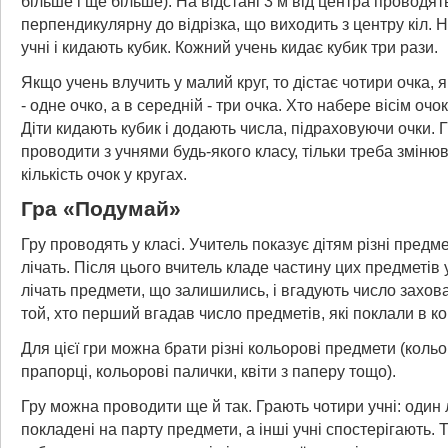
більше і ще більше). На відстані 3 м
від центра проводять
перпендикулярну до відрізка, що виходить з центру кіл. Н
учні і кидають кубик. Кожний учень кидає кубик три рази.
Якщо учень влучить у малий круг, то дістає чотири очка, 
- одне очко, а в середній - три очка. Хто набере вісім очок
Діти кидають кубик і додають числа, підраховуючи очки. 
проводити з учнями будь-якого класу, тільки треба змінюв
кількість очок у кругах.
Гра «Подумай»
Гру проводять у класі. Учитель показує дітям різні предме
лічать. Після цього вчитель кладе частину цих предметів у
лічать предмети, що залишились, і вгадують число захов
той, хто перший вгадав число предметів, які поклали в ко
Для цієї гри можна брати різні кольорові предмети (кольо
прапорці, кольорові палички, квіти з паперу тощо).
Гру можна проводити ще й так. Грають чотири учні: один 
покладені на парту предмети, а інші учні спостерігають. 