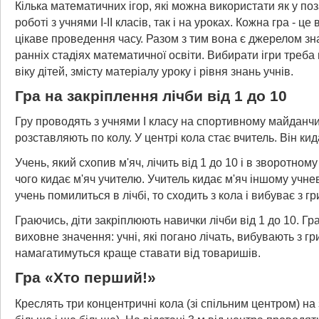
Кілька математичних ігор, які можна використати як у по
роботі з учнями І-II класів, так і на уроках. Кожна гра - це
цікаве проведення часу. Разом з тим вона є джерелом зн
ранніх стадіях математичної освіти. Вибирати ігри треба
віку дітей, змісту матеріалу уроку і рівня знань учнів.
Гра на закріплення лічби від 1 до 10
Гру проводять з учнями І класу на спортивному майданчи
розставляють по колу. У центрі кола стає вчитель. Він кид
Учень, який схопив м'яч, лічить від 1 до 10 і в зворотному
чого кидає м'яч учителю. Учитель кидає м'яч іншому учневі
учень помилиться в лічбі, то сходить з кола і вибуває з гр
Граючись, діти закріплюють навички лічби від 1 до 10. Гр
виховне значення: учні, які погано лічать, вибувають з гр
намагатимуться краще ставати від товаришів.
Гра «Хто перший!»
Креслять три концентричні кола (зі спільним центром) на