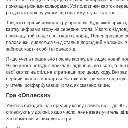
приклади різними кольорами. Усі половинки карток пере
роздають порівну учням, що братимуть участь у грі.
Той, хто перший починає гру, пропонує будь-який приклад
картку цифрами вгору на середині стола. У кого є відпові
прикладу, той кладе свою картку поряд. Перевернувши о
половинки, дивляться чи дістали відповідний малюнок. 
забирає картки собі і втрачає хід.
Якщо учень правильно поклав картку, він задає новий прик
Якщо у кого-небудь є приклад і відповідь до нього, то ві
свої картки на стіл, не втративши при цьому ходу. Виграє 
перший здасть свої картки. Картки для гри може підготув
учитель, розфарбувавши їх так, як сказано вище.
Гра «Оплески»
Учитель виходить на середину класу і лічить від 1 до 30. 
сплескують у долоні, якщо число, яке назвав учитель, діл
Хто помилився, виходить з гри.