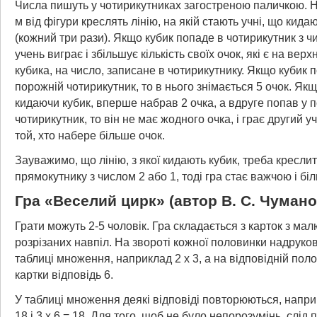
Числа пишуть у чотирикутниках загостреною паличкою. На
м
від фігури креслять лінію, на якій стають учні, що кида
(кожний три рази). Якщо кубик попаде в чотирикутник з ч
учень виграє і збільшує кількість своїх очок, які є на верхн
кубика, на число, записане в чотирикутнику. Якщо кубик 
порожній чотирикутник, то в нього знімається 5 очок. Якщ
кидаючи кубик, вперше набрав 2 очка, а вдруге попав у 
чотирикутник, то він не має жодного очка, і грає другий у
той, хто набере більше очок.
Зауважимо, що лінію, з якої кидають кубик, треба кресл
прямокутнику з числом 2 або 1, тоді гра стає важчою і бі
Гра «Веселий цирк» (автор В. С. Чумано
Грати можуть 2-5 чоловік. Гра складається з карток з ма
розрізаних навпіл. На звороті кожної половинки надруко
таблиці множення, наприклад 2 x 3, а на відповідній поло
картки відповідь 6.
У таблиці множення деякі відповіді повторюються, наприк
18 і 3 x 6 = 18. Для того, щоб не було непорозумінь, слід 