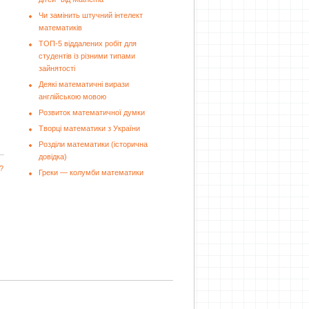
Чи замінить штучний інтелект
математиків
ТОП-5 віддалених робіт для
студентів із різними типами
зайнятості
Деякі математичні вирази
англійською мовою
Розвиток математичної думки
Творці математики з України
Розділи математики (історична
довідка)
?
Греки — колумби математики