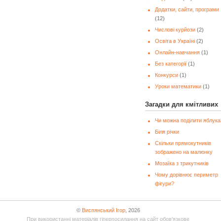
Додатки, сайти, програми
(12)
Числові курйози
(2)
Освіта в Україні
(2)
Онлайн-навчання
(1)
Без категорії
(1)
Конкурси
(1)
Уроки математики
(1)
Загадки для кмітливих
Чи можна поділити яблука
Біля річки
Скільки прямокутників
зображено на малюнку
Мозаїка з трикутників
Чому дорівнює периметр
фігури?
©
Виспянський Ігор
, 2026
При використанні матеріалів гіперпосилання на сайт обов’язкове