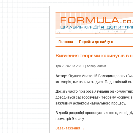
Головна
Перейти до сайту »
Вивчення теореми косинусів в ш
Тра 2, 2020 о 23:01 | Автор: admin
Автор:
Якушев Анатолій Володимирович (Вчи
категорія, вчитель-методист. Педагогічний ста
Досить часто при розв’язуванні різноманітних
доводиться застосовувати теорему косинусів.
важливим аспектом навчального процесу.
В даній розробці пропонується ще один підхі
геометрії 9 класу.
Завантаження →