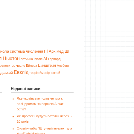
пі
школа
система числення
Архімед
ШІ
и
Ньютон
AI
оптична ілюзія
Гарвард
Ейнштейн
репетитор
число Ейлера
Альберт
Евклід
адський
теорія ймовірностей
Недавні записи
Яке українське чоловіче ім'я є
паліндромом за версією AI чат-
ботів?
Які професії будуть потрібні через 5-
10 років
Онлайн-табір "Штучний інтелект для
дітей" від Mathema