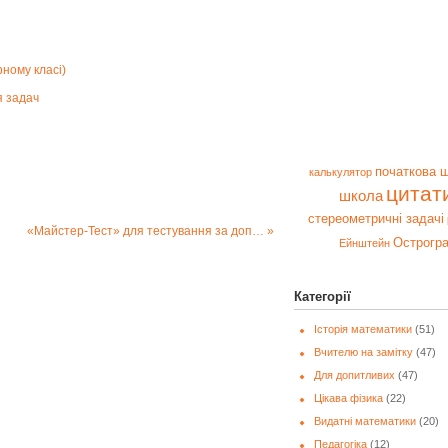
рному класі)
я задач
початкова 
калькулятор
цитат
школа
стереометричні задачі
«Майстер-Тест» для тестування за допомогою онлайн тестів
Острогр
Ейнштейн
Категорії
Історія математики
(51)
Вчителю на замітку
(47)
Для допитливих
(47)
Цікава фізика
(22)
Видатні математики
(20)
Педагогіка
(12)