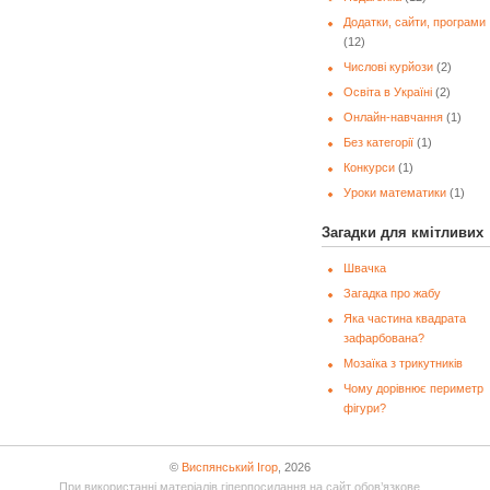
Додатки, сайти, програми
(12)
Числові курйози
(2)
Освіта в Україні
(2)
Онлайн-навчання
(1)
Без категорії
(1)
Конкурси
(1)
Уроки математики
(1)
Загадки для кмітливих
Швачка
Загадка про жабу
Яка частина квадрата
зафарбована?
Мозаїка з трикутників
Чому дорівнює периметр
фігури?
©
Виспянський Ігор
, 2026
При використанні матеріалів гіперпосилання на сайт обов’язкове