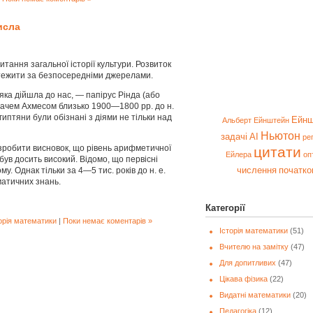
исла
ання загальної історії культури. Розвиток
стежити за безпосередніми джерелами.
а ді­йшла до нас, — папірус Рінда (або
ачем Ахмесом близько 1900—1800 рр. до н.
єгип­тяни були обізнані з діями не тільки над
Ейнш
Альберт Ейнштейн
Ньютон
задачі
AI
ре
зробити висновок, що рівень арифметичної
цитати
Ейлера
оп
 був досить високий. Відомо, що первісні
числення
початко
у. Однак тільки за 4—5 тис. років до н. е.
матичних знань.
Категорії
орія математики
|
Поки немає коментарів »
Історія математики
(51)
Вчителю на замітку
(47)
Для допитливих
(47)
Цікава фізика
(22)
Видатні математики
(20)
Педагогіка
(12)