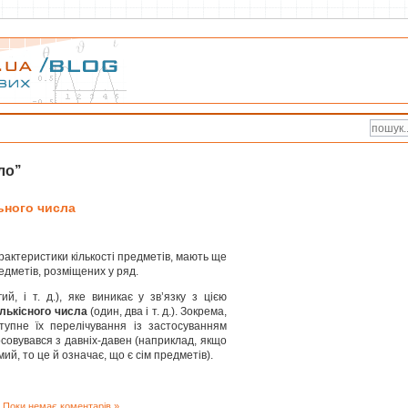
о’’
ьного числа
рактеристики кількості предметів, мають ще
едметів, розміщених у ряд.
й, і т. д.), яке виникає у зв’язку з цією
ількісного числа
(один, два і т. д.). Зокрема,
тупне їх перелічування із застосуванням
осовувався з давніх-давен (наприклад, якщо
ий, то це й означає, що є сім предметів).
|
Поки немає коментарів »