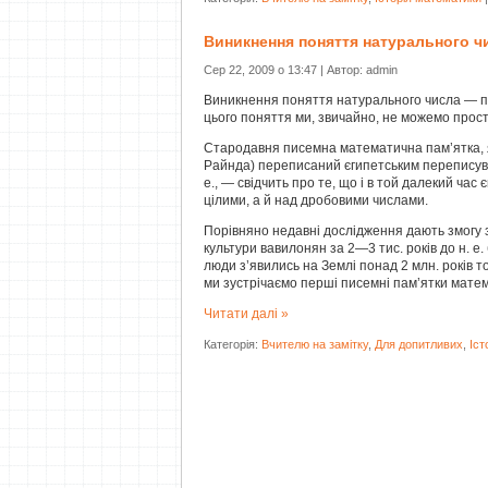
Виникнення поняття натурального ч
Сер 22, 2009 о 13:47 | Автор: admin
Виникнення поняття натурального числа — пит
цього поняття ми, звичайно, не можемо про
Стародавня писемна математична пам’ятка, як
Райнда) переписаний єгипетським переписув
е., — свідчить про те, що і в той далекий час 
цілими, а й над дробовими числами.
Порівняно недавні дослідження дають змогу 
культури вавилонян за 2—3 тис. років до н. е.
люди з’явились на Землі понад 2 млн. років том
ми зустрі­чаємо перші писемні пам’ятки мате
Читати далі »
Категорія:
Вчителю на замітку
,
Для допитливих
,
Іст