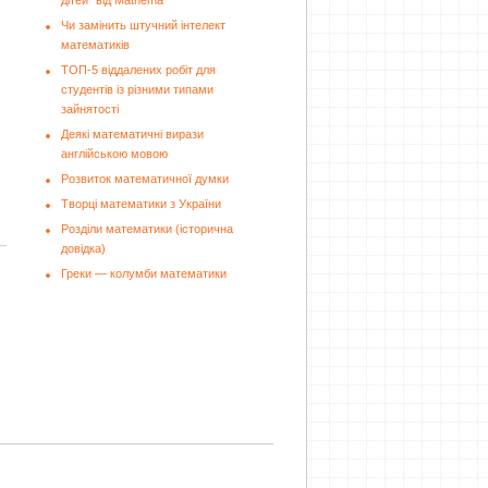
дітей" від Mathema
Чи замінить штучний інтелект
математиків
ТОП-5 віддалених робіт для
студентів із різними типами
зайнятості
Деякі математичні вирази
англійською мовою
Розвиток математичної думки
Творці математики з України
Розділи математики (історична
довідка)
Греки — колумби математики