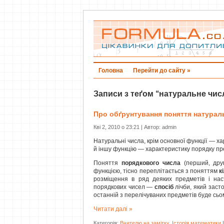
Головна
Перейти до сайту »
Записи з теґом ‘‘натуральне числ
Про обґрунтування поняття натурал
Кві 2, 2010 о 23:21 | Автор: admin
Натуральні числа, крім основної функції — ха
й іншу функцію — характеристику порядку пр
Поняття
порядкового числа
(перший, други
функцією, тісно переплітається з поняттям
к
розміщення в ряд деяких предметів і нас
порядкових чисел —
спосіб
лічби, який заст
останній з перелічуваних предметів буде сьом
Читати далі »
Категорія:
Вчителю на замітку
,
Історія математики