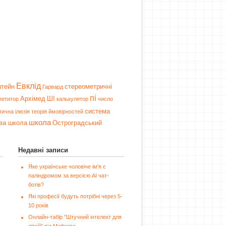
Евклід
тейн
стереометричні
Гарвард
пі
Архімед
ШІ
петитор
калькулятор
число
система
тична ілюзія
теорія ймовірностей
школа
ва школа
Остроградський
Недавні записи
Яке українське чоловіче ім'я є
паліндромом за версією AI чат-
ботів?
Які професії будуть потрібні через 5-
10 років
Онлайн-табір "Штучний інтелект для