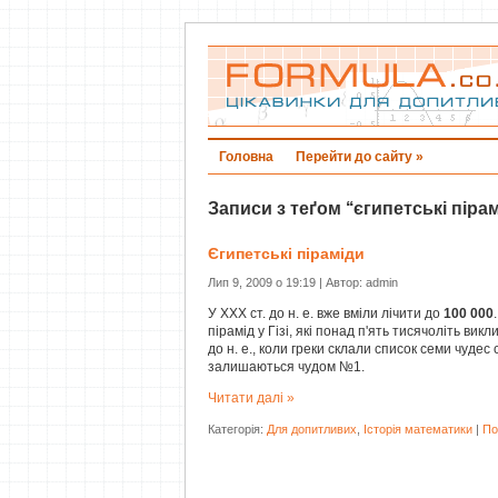
Головна
Перейти до сайту »
Записи з теґом ‘‘єгипетські пірам
Єгипетські піраміди
Лип 9, 2009 о 19:19 | Автор: admin
У XXX ст. до н. е. вже вміли лічити до
100 000
пірамід у Гізі, які понад п'ять тисячоліть викл
до н. е., коли греки склали список семи чудес 
залишаються чудом №1.
Читати далі »
Категорія:
Для допитливих
,
Історія математики
|
По