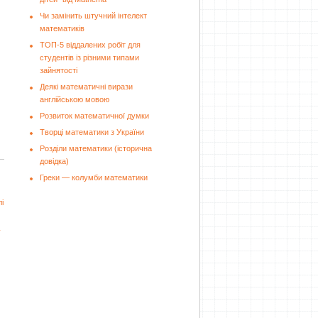
Чи замінить штучний інтелект
математиків
ТОП-5 віддалених робіт для
студентів із різними типами
зайнятості
Деякі математичні вирази
англійською мовою
Розвиток математичної думки
Творці математики з України
Розділи математики (історична
довідка)
Греки — колумби математики
і
у