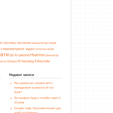
система числення
йн
калькулятор
теорія
стереометричні задачі
оптична ілюзія
тати
Ньютон
школа
ШІ
AI
репетитор
пі
Архімед
Ейнштейн
число Ейлера
Недавні записи
Яке українське чоловіче ім'я є
паліндромом за версією AI чат-
ботів?
Які професії будуть потрібні через 5-
10 років
Онлайн-табір "Штучний інтелект для
дітей" від Mathema