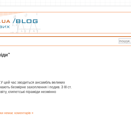
іди’’
. У цей час зводиться ансамбль великих
икають безмірне захоплення і подив. З III ст.
світу, єгипетські піраміди незмінно
ки немає коментарів »