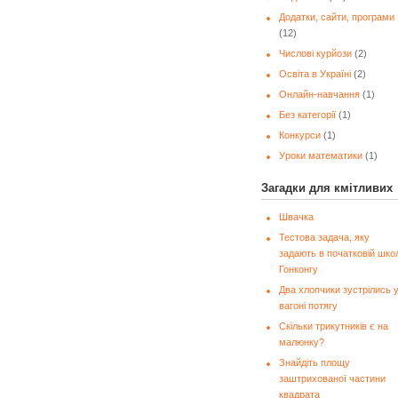
Додатки, сайти, програми
(12)
Числові курйози
(2)
Освіта в Україні
(2)
Онлайн-навчання
(1)
Без категорії
(1)
Конкурси
(1)
Уроки математики
(1)
Загадки для кмітливих
Швачка
Тестова задача, яку
задають в початковій школ
Гонконгу
Два хлопчики зустрілись 
вагоні потягу
Скільки трикутників є на
малюнку?
Знайдіть площу
заштрихованої частини
квадрата