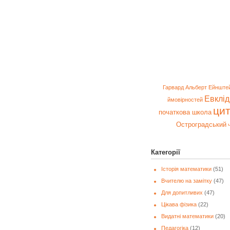
Гарвард
Альберт Ейнште
Евклід
ймовірностей
ци
початкова школа
Остроградський
Категорії
Історія математики
(51)
Вчителю на замітку
(47)
Для допитливих
(47)
Цікава фізика
(22)
Видатні математики
(20)
Педагогіка
(12)