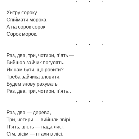
Хитру сороку
Спіймати морока,
А на сорок сорок
Сорок морок.
Раз, два, три, чотири, п’ять —
Вийшов зайчик погулять.
Як нам бути, що робити?
Треба зайчика зловити.
Будем знову рахувать:
Раз, два, три, чотири, п’ять…
Раз, два — дерева,
Три, чотири — вийшли звірі,
П’ять, шість — пада лист,
Сім, вісім — птахи в лісі,