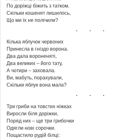
По доріжці біжить з татком.
Скільки кошенят лишилось,
Що ми їх не полічили?
Кілька яблучок червоних
Принесла в гніздо ворона.
Два дала вороненяті,
Два великих – його тату,
А чотири – заховала.
Ви, мабуть, порахували,
Скільки яблук вона мала?
Три гриби на товстих ніжках
Виросли біля доріжки,
Поряд них – ще три грибочки
Одягли нові сорочки.
Пощастило рудій білці: