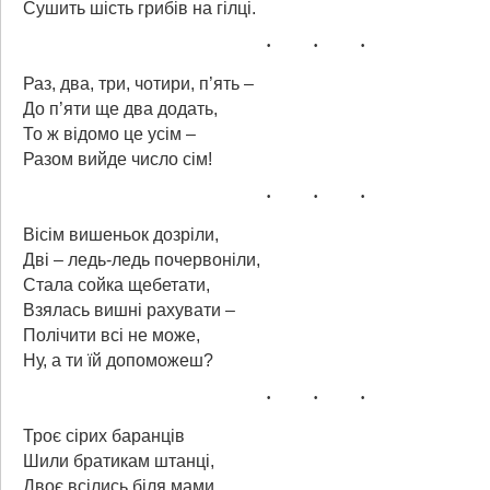
Сушить шість грибів на гілці.
Раз, два, три, чотири, п’ять –
До п’яти ще два додать,
То ж відомо це усім –
Разом вийде число сім!
Вісім вишеньок дозріли,
Дві – ледь-ледь почервоніли,
Стала сойка щебетати,
Взялась вишні рахувати –
Полічити всі не може,
Ну, а ти їй допоможеш?
Троє сірих баранців
Шили братикам штанці,
Двоє всілись біля мами,