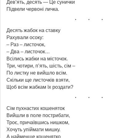
Дев’ять, десять — Це сунички
Підвели червоні личка.
Десять жабок на ставку
Рахували осоку:
– Раз – листочок,
– Два – листочок…
Всілись жабки на місточок.
Три, чотири, п’ять, шість, сім –
По листку не вийшло всім.
Скільки ще листочків взяти,
Щоб всім жабкам їх роздати?
Сім пухнастих кошеняток
Вийшли в поле пострибати,
Троє, причаївшись нишком,
Хочуть упіймати мишку.
А найменше кошенятко