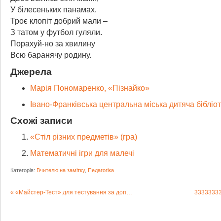
У білесеньких панамах.
Троє клопіт добрий мали –
З татом у футбол гуляли.
Порахуй-но за хвилину
Всю баранячу родину.
Джерела
Марія Пономаренко, «Пізнайко»
Івано-Франківська центральна міська дитяча бібліо
Схожі записи
«Стіл різних предметів» (гра)
Математичні ігри для малечі
Категорія:
Вчителю на замітку
,
Педагогіка
«Майстер-Тест» для тестування за допомогою онлайн тестів
33333333