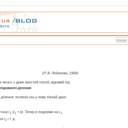
(Л. В. Лобанова, 1989)
 чисел, є дуже простий спосіб, відомий під
лідовного ділення
.
 ділення, полягає ось у чому. Нехай дано
стачу
r
(
r
<
b
).
Тепер
b
поділимо на
r
,
1
1
1
на
r
і т. д.
2