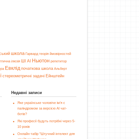
школа
ський
Гарвард
теорія ймовірностей
Ньютон
ШІ
AI
птична ілюзія
репетитор
Евклід
початкова школа
ера
Альберт
і
стереометричні задачі
Ейнштейн
Недавні записи
Яке українське чоловіче ім'я є
паліндромом за версією AI чат-
ботів?
Які професії будуть потрібні через 5-
10 років
Онлайн-табір "Штучний інтелект для