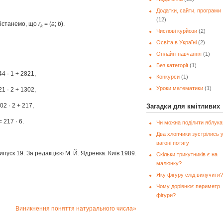
Додатки, сайти, програми
(12)
дістанемо, що
r
= (
a
;
b
).
k
Числові курйози
(2)
Освіта в Україні
(2)
Онлайн-навчання
(1)
Без категорії
(1)
4 · 1 + 2821,
Конкурси
(1)
Уроки математики
(1)
1 · 2 + 1302,
02 · 2 + 217,
Загадки для кмітливих
 217 · 6.
Чи можна поділити яблука
Два хлопчики зустрілись 
вагоні потягу
ипуск 19. За редакцією М. Й. Ядренка. Київ 1989.
Скільки трикутників є на
малюнку?
Яку фігуру слід вилучити?
Чому дорівнює периметр
фігури?
Виникнення поняття натурального числа