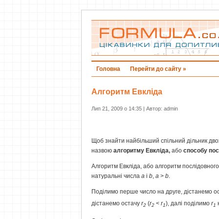
Головна
Перейти до сайту »
Алгоритм Евкліда
Лип 21, 2009 о 14:35 | Автор: admin
Щоб знайти найбільший спільний дільник двох
назвою
алгоритму Евкліда,
або
способу пос
Алгоритм Евкліда, або алгоритм послідовного
натуральні числа
a
і
b
,
a
>
b
.
Поділимо перше число на друге, дістанемо о
дістанемо остачу
r
(
r
<
r
), далі поділимо
r
2
2
1
1