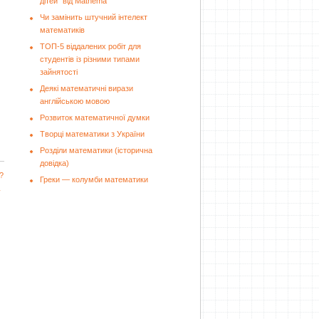
дітей" від Mathema
Чи замінить штучний інтелект
математиків
ТОП-5 віддалених робіт для
студентів із різними типами
зайнятості
Деякі математичні вирази
англійською мовою
Розвиток математичної думки
Творці математики з України
Розділи математики (історична
довідка)
?
Греки — колумби математики
у