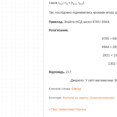
також
r
і
r
=
(
r
;
r
).
k
-2
k
k
-1
k
-2
Так, послідовно піднімаючись кроками вгору, 
Приклад.
Знайти НСД чисел 9765 і 6944.
Розв'язання.
9765 = 694
6944 = 282
2821 = 13
1302 =
Відповідь.
217.
Джерело:
У світі математики. В
Ключові слова:
Евклід
.
Категорія:
Вчителю на замітку
,
Уроки математики
Про трикутники Герона