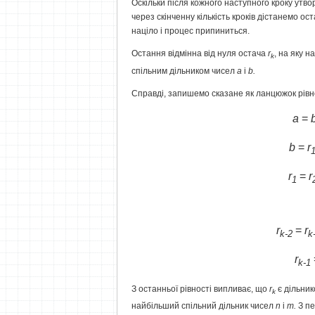
Оскільки після кожного наступного кроку утво
через скінченну кількість кроків дістанемо ос
націло і процес припиниться.
Остання відмінна від нуля остача
r
,
на яку н
k
спільним дільником чисел
a
і
b
.
Справді, запишемо сказане як ланцюжок рівн
a
=
b
=
r
r
=
r
1
r
=
r
k-2
k
r
k-1
З
останньої рівності випливає, що
r
є дільни
k
найбільший спільний дільник чисел
n
і
m
.
З
пе