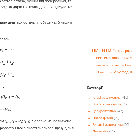
рюється остача, менша від попередньої, то
тачу, яка дорівнює нулю: ділення відбудеться
аціло ділиться остача
r
, буде найбільшим
k
-1
остей:
цитати
bq
+
r
,
Остроград
1
система числення
о
q
+
r
,
1
1
2
калькулятор
число Ейл
п
Архімед
Ейнштейн
q
+
r
,
2
2
3
...
Категорії
q
+
r
,
Історія математики
(51)
-1
k-1
k
Вчителю на замітку
(47)
=
r
q
.
k
k
Для допитливих
(47)
Цікава фізика
(22)
ком
r
,
r
= (
r
;
r
). Через (
n
;
т
)
позначено
k-1
k
k
k-1
Видатні математики
(20)
редостанньої рівності випливає, що
r
ділить
k
Педагогіка
(12)