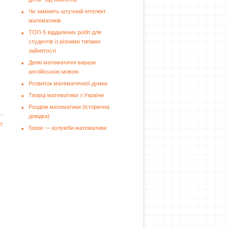
Чи замінить штучний інтелект
математиків
ТОП-5 віддалених робіт для
студентів із різними типами
зайнятості
Деякі математичні вирази
англійською мовою
Розвиток математичної думки
Творці математики з України
Розділи математики (історична
довідка)
?
Греки — колумби математики