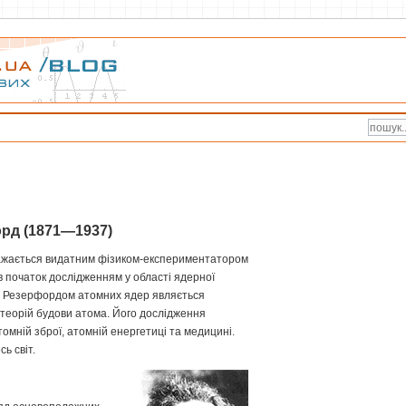
рд (1871—1937)
ажається видатним фізиком-експериментатором
ав початок дослідженням у області ядерної
тя Резерфордом атомних ядер являється
 теорій будови атома. Його дослідження
томній зброї, атомній енергетиці та медицині.
сь світ.