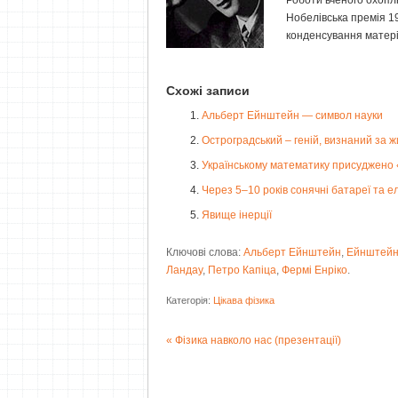
Роботи вченого охопл
Нобелівська премія 1
конденсування матерії
Схожі записи
Альберт Ейнштейн — символ науки
Остроградський – геній, визнаний за 
Українському математику присуджено
Через 5–10 років сонячні батареї та 
Явище інерції
Ключові слова:
Альберт Ейнштейн
,
Ейнштей
Ландау
,
Петро Капіца
,
Фермі Енріко
.
Категорія:
Цікава фізика
Фізика навколо нас (презентації)