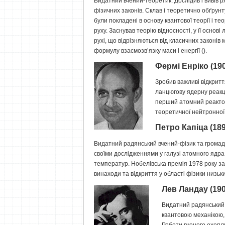
Видатний вчений-теоретик. Дослідив і вивів
фізичних законів. Склав і теоретично обґрунт
були покладені в основу квантової теорії і тео
руху. Заснував теорію відносності, у її основі
рухі, що відрізняються від класичних законів 
формулу взаємозв’язку маси і енергії (
).
Фермі Енріко (19
Зробив важливі відкриття
ланцюгову ядерну реакц
перший атомний реактор
теоретичної нейтронної
Петро Капіца (18
Видатний радянський вчений-фізик та громад
своїми дослідженнями у галузі атомного ядра
температур. Нобелівська премія 1978 року з
винаходи та відкриття у області фізики низьк
Лев Ландау (19
Видатний радянський
квантовою механікою, 