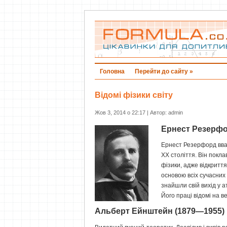
Головна
Перейти до сайту »
Відомі фізики світу
Жов 3, 2014 о 22:17 | Автор: admin
Ернест Резерфо
Ернест Резерфорд вв
ХХ століття. Він покл
фізики, адже відкрит
основою всіх сучасних
знайшли свій вихід у а
Його праці відомі на ве
Альберт Ейнштейн (1879—1955)