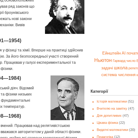
 ряд основоположних
ував ряд законів що
рії броунівського
 лежать нові закони
механіки. Вивів
01—1954)
 у фізиці та хімії. Вперше на практиці здійснив
Ейнштейн
AI
почат
ію. За його безпосередньої участі створений
Ньютон
Гарвард
число 
. Працював у галузі експериментальної та
школа
задачі
репет
 фізики.
система числення
94—1984)
ський діяч. Відомий
Категорії
 та фізики низьких
а фундаментальні
Історія математики
(51)
их температур.
Вчителю на замітку
(47)
08—1968)
Для допитливих
(47)
Цікава фізика
(22)
 вчений. Працював над релятивістською
Видатні математики
(20)
вважався авторитетом у даній області фізики.
Педагогіка
(12)