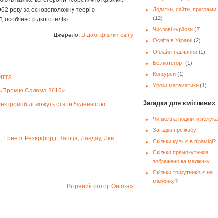
юють майже всі сторони теоретичної фізики.
Додатки, сайти, програми
962 року за основоположну теорію
(12)
, особливо рідкого гелію.
Числові курйози
(2)
Джерело:
Відомі фізики світу
Освіта в Україні
(2)
Онлайн-навчання
(1)
Без категорії
(1)
Конкурси
(1)
життя
Уроки математики
(1)
 «Премію Салема 2016»
Загадки для кмітливих
електромобілі можуть стати буденністю
Чи можна поділити яблука
Загадка про жабу
н
,
Ернест Резерфорд
,
Капіца
,
Ландау
,
Лев
Скільки куль є в піраміді?
Скільки прямокутників
зображено на малюнку
Скільки трикутників є на
малюнку?
Вітряний ротор Оніпка