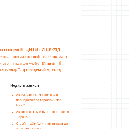
цитати
Евклід
кова школа
ШІ
стереометричні
Ейлера
теорія ймовірностей
пі
итор
оптична ілюзія
Альберт Ейнштейн
Остроградський
Архімед
калькулятор
Недавні записи
Яке українське чоловіче ім'я є
паліндромом за версією AI чат-
ботів?
Які професії будуть потрібні через 5-
10 років
Онлайн-табір "Штучний інтелект для
дітей" від Mathema