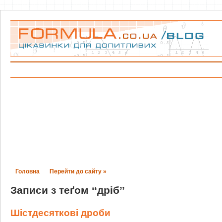
Головна
Перейти до сайту »
Записи з теґом ‘‘дріб’’
Шістдесяткові дроби