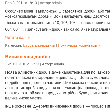
Вер 3, 2011 о 19:10 | Автор: admin
Особливо цікаві вавилонські шістдесяткові дроби, або так
«сексагезимальні дроби». Вони нагадують наші десятков
2
3
тільки замість знаменників 10, 10
, 10
, ... вавилоняни ст
2
3
60
, 60
, ... і записували «дроби так само, як і натуральні
Читати далі »
Категорія:
Історія математики
|
Поки немає коментарів »
Виникнення дробів
Лип 10, 2010 о 23:23 | Автор: admin
Поява аліквотних дробів дуже характерна для початково
поняття числа в стародавній цивілізації. Вона зумовлен
подрібнення цілого на частини. Цим можна пояснити ви
аліквотних дробів виду
при невеликих
(наприклад,
), ос
практично в той час навряд чи потрібно було ділити оди
велике число частин.
Інше (основне) джерело виникнення дробів — процес ви