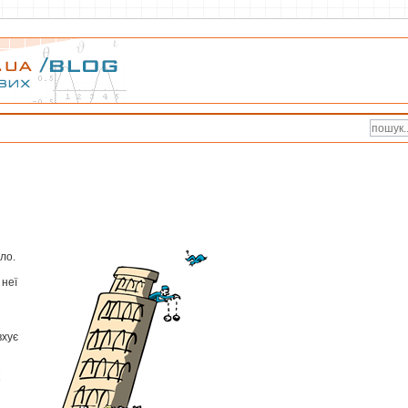
ло.
 неї
вхує