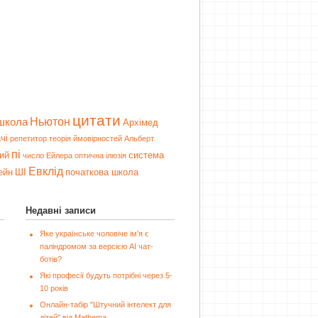
цитати
Ньютон
школа
Архімед
чі
репетитор
теорія ймовірностей
Альберт
пі
ий
система
число Ейлера
оптична ілюзія
Евклід
ейн
ШІ
початкова школа
Недавні записи
Яке українське чоловіче ім'я є
паліндромом за версією AI чат-
ботів?
Які професії будуть потрібні через 5-
10 років
Онлайн-табір "Штучний інтелект для
дітей" від Mathema