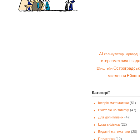
AI
калькулятор
Гарвард
стереометричні зада
Остроградськ
Ейнштейн
числення
Ейншт
Категорії
Історія математики
(51)
Вчителю на замітку
(47)
Для допитливих
(47)
Цікава фізика
(22)
Видатні математики
(20)
Педагогіка
(12)