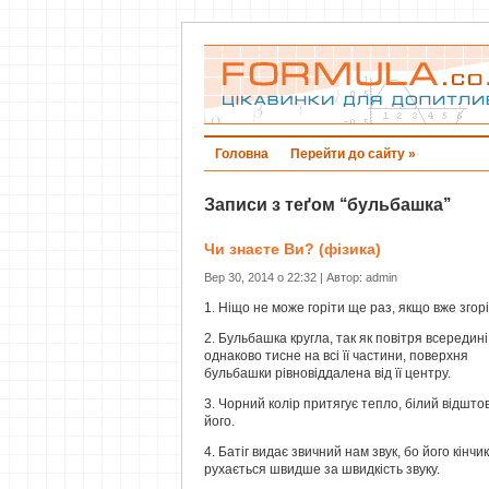
Головна
Перейти до сайту »
Записи з теґом ‘‘бульбашка’’
Чи знаєте Ви? (фізика)
Вер 30, 2014 о 22:32 | Автор: admin
1. Ніщо не може горіти ще раз, якщо вже згорі
2. Бульбашка кругла, так як повітря всередині
однаково тисне на всі її частини, поверхня
бульбашки рівновіддалена від її центру.
3. Чорний колір притягує тепло, білий відшто
його.
4. Батіг видає звичний нам звук, бо його кінчик
рухається швидше за швидкість звуку.