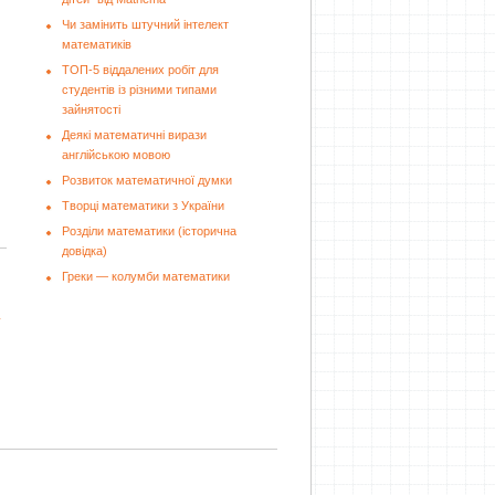
Чи замінить штучний інтелект
математиків
ТОП-5 віддалених робіт для
студентів із різними типами
зайнятості
Деякі математичні вирази
англійською мовою
Розвиток математичної думки
Творці математики з України
Розділи математики (історична
довідка)
Греки — колумби математики
у