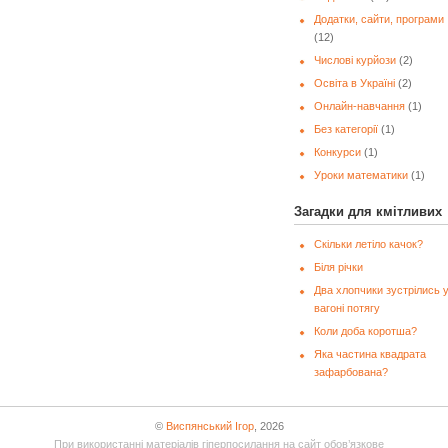
Додатки, сайти, програми
(12)
Числові курйози
(2)
Освіта в Україні
(2)
Онлайн-навчання
(1)
Без категорії
(1)
Конкурси
(1)
Уроки математики
(1)
Загадки для кмітливих
Скільки летіло качок?
Біля річки
Два хлопчики зустрілись 
вагоні потягу
Коли доба коротша?
Яка частина квадрата
зафарбована?
©
Виспянський Ігор
, 2026
При використанні матеріалів гіперпосилання на сайт обов’язкове