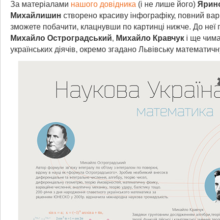
За матеріалами
нашого довідника
(і не лише його)
Ярин
Михайлишин
створено красиву інфографіку, повний варі
зможете побачити, клацнувши по картинці нижче. До неї
Михайло Остроградський
,
Михайло Кравчук
і ще чим
українських діячів, окремо згадано Львівську математичн