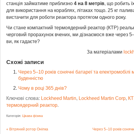
станція займатиме приблизно
4 на 8 метрів
, що робить 
для використання на кораблях, літаках тощо. 25 кг палив
вистачити для роботи реактора протягом одного року.
Чи стане компактний термоядерний реактор (КТР) реальн
черговий прорахунок вчених, ми дізнаємося вже через 5
ви, як гадаєте?
За матеріалами
lock
Схожі записи
Через 5–10 років сонячні батареї та електромобілі 
буденністю
Чому в році 365 днів?
Ключові слова:
Lockheed Martin
,
Lockheed Martin Corp
,
КТ
термоядерний реактор
.
Категорія:
Цікава фізика
Вітряний ротор Оніпка