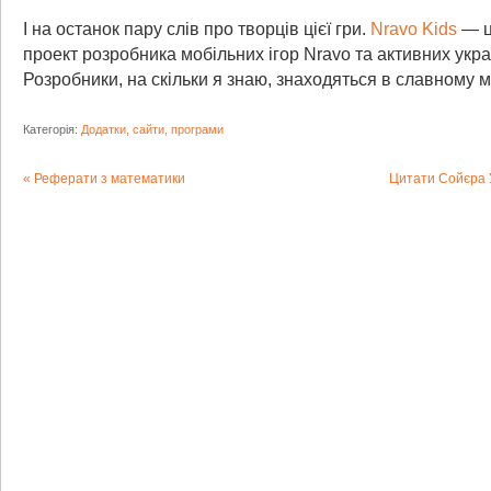
І на останок пару слів про творців цієї гри.
Nravo Kids
— ц
проект розробника мобільних ігор Nravo та активних укра
Розробники, на скільки я знаю, знаходяться в славному мі
Категорія:
Додатки, сайти, програми
Реферати з математики
Цитати Сойєра 