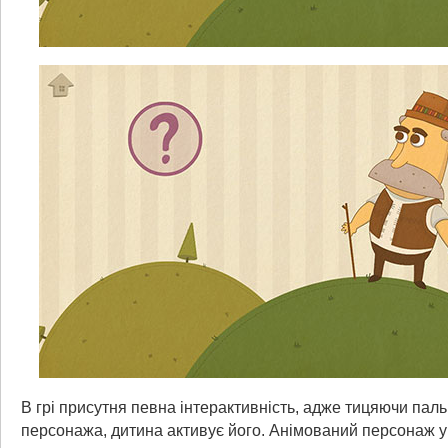
В грі присутня певна інтерактивність, адже тицяючи пал
персонажа, дитина активує його. Анімований персонаж у 