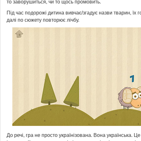
то заворушиться, чи то щось промовить.
Під час подорожі дитина вивчає/згадує назви тварин, їх г
далі по сюжету повторює лічбу.
До речі, гра не просто українізована. Вона українська. Це