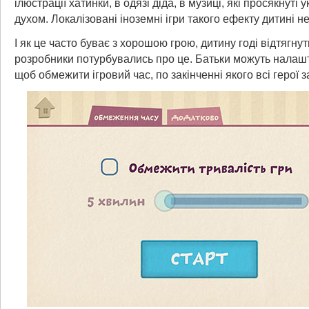
ілюстрації хатинки, в одязі діда, в музиці, які просякнуті 
духом. Локалізовані іноземні ігри такого ефекту дитині не
І як це часто буває з хорошою грою, дитину годі відтягнут
розробники потурбувались про це. Батьки можуть налашту
щоб обмежити ігровий час, по закінченні якого всі герої 