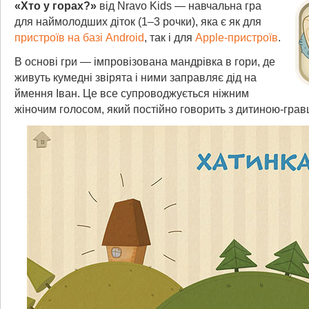
«Хто у горах?»
від Nravo Kids — навчальна гра
для наймолодших діток (1–3 рочки), яка є як для
пристроїв на базі Android
, так і для
Apple-пристроїв
.
В основі гри — імпровізована мандрівка в гори, де
живуть кумедні звірята і ними заправляє дід на
ймення Іван. Це все супроводжується ніжним
жіночим голосом, який постійно говорить з дитиною-грав