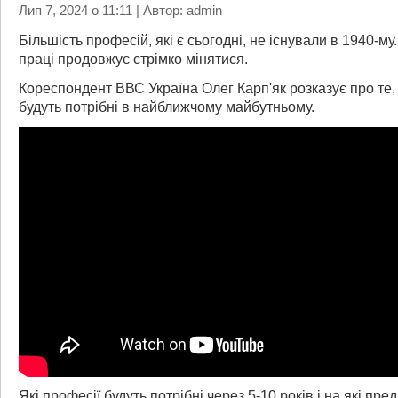
Лип 7, 2024 о 11:11 | Автор: admin
Більшість професій, які є сьогодні, не існували в 1940-му.
праці продовжує стрімко мінятися.
Кореспондент ВВС Україна Олег Карп'як розказує про те, 
будуть потрібні в найближчому майбутньому.
Які професії будуть потрібні через 5-10 років і на які пре