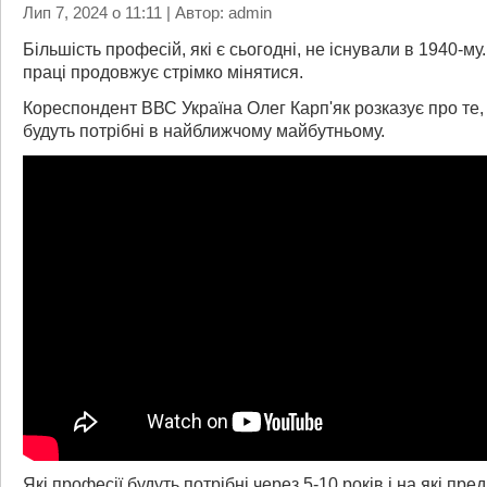
Лип 7, 2024 о 11:11 | Автор: admin
Більшість професій, які є сьогодні, не існували в 1940-му.
праці продовжує стрімко мінятися.
Кореспондент ВВС Україна Олег Карп'як розказує про те, 
будуть потрібні в найближчому майбутньому.
Які професії будуть потрібні через 5-10 років і на які пре