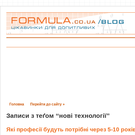
Головна
Перейти до сайту »
Записи з теґом ‘‘нові технології’’
Які професії будуть потрібні через 5-10 рокі