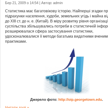
Бер 21, 2009 о 14:54 | Автор: admin
Статистика має багатовікову історію. Найперші згадки п
підрахунки населення, худоби, земельних угідь і майна в
до XIII ст. до н. е. (Китай). В міру розвитку рівня організаці
суспільства збільшувались потреби в статистичній інфор
розширювалася сфера застосування статистики,
удосконалювалися її методи багатьма видатними вченими
практиками.
Джерело фото:
http://oip.georgetown.edu
.
Читати далі »