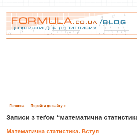
Головна
Перейти до сайту »
Записи з теґом ‘‘математична статистика
Математична статистика. Вступ