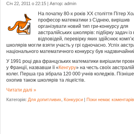
Січ 22, 2011 о 22:15 | Автор: admin
На початку 80-х років XX століття Пітер Х
професор математики з Сіднею, вирішив
організувати новий тип гри-конкурсу для
австралійських школярів: підбірку задач із
відповідей, перевірку яких здійснює комп’ю
школярів могли взяти участь у грі одночасно. Успіх австр
національного математичного конкурсу був надзвичайни
У 1991 році два французьких математики вирішили пров
у Франції, назвавши її «
Кенгуру
» на честь своїх австралі
колег. Перша гра зібрала 120 000 учнів коледжів. Пізніше
охопив також школярів та ліцеїстів.
Читати далі »
Категорія:
Для допитливих
,
Конкурси
|
Поки немає коментарів