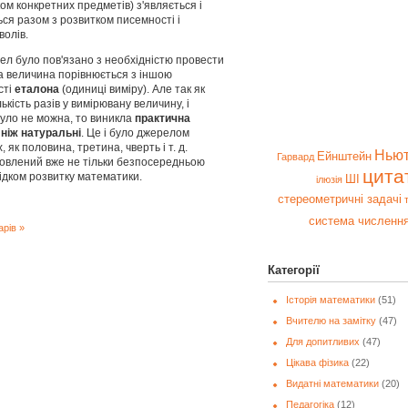
м конкретних предметів) з'являється і
ся разом з розвитком писемності і
олів.
ел було пов'язано з необхідністю провести
ка величина порівнюється з іншою
сті
еталона
(одиниці виміру). Але так як
кість разів у вимірювану величину, і
було не можна, то виникла
практична
 ніж натуральні
. Це і було джерелом
як половина, третина, чверть і т. д.
Нью
Ейнштейн
Гарвард
овлений вже не тільки безпосередньою
цита
ідком розвитку математики.
ШІ
ілюзія
стереометричні задачі
система численн
рів »
Категорії
Історія математики
(51)
Вчителю на замітку
(47)
Для допитливих
(47)
Цікава фізика
(22)
Видатні математики
(20)
Педагогіка
(12)