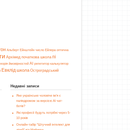
тон
Альберт Ейнштейн
число Ейлера
оптична
ти
пі
Архімед
початкова школа
AI
теорія ймовірностей
репетитор
калькулятор
Евклід
школа
я
Остроградський
Недавні записи
Яке українське чоловіче ім'я є
паліндромом за версією AI чат-
ботів?
Які професії будуть потрібні через 5-
10 років
Онлайн-табір "Штучний інтелект для
дітей" від Mathema