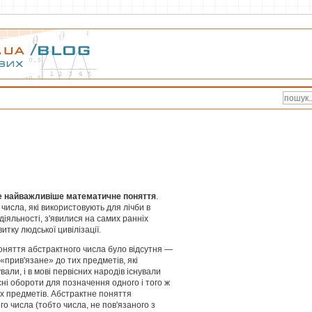
е найважливіше математичне поняття
.
числа, які використовують для лічби в
діяльності, з'явилися на самих ранніх
итку людської цивілізації.
оняття абстрактного числа було відсутня —
«прив'язане» до тих предметів, які
али, і в мові первісних народів існували
сні обороти для позначення одного і того ж
их предметів. Абстрактне поняття
о числа (тобто числа, не пов'язаного з