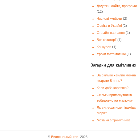
Додатки, сайти, програми
(12)
Числові курйози
(2)
Освіта в Україні
(2)
Онлайн-навчання
(1)
Без категорії
(1)
Конкурси
(1)
Уроки математики
(1)
Загадки для кмітливих
За скільки хвилин можна
зварити 5 яєць?
Коли доба коротша?
Скільки прямокутників
зображено на малюнку
Як виглядатиме піраміда
згори?
Мозаїка з трикутників
©
Виспянський Ігор
, 2026