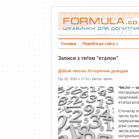
Головна
Перейти до сайту »
Записи з теґом ‘‘еталон’’
Дійсні числа. Історична довідка
Гру 20, 2010 о 17:41 | Автор: admin
Число — ц
Натуральні 
практичній 
етапах розв
Спочатку п
число було 
перераховув
різні слове
числа різн
натуральног