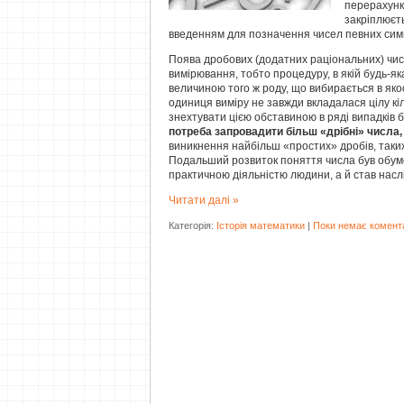
перерахунко
закріплюєть
введенням для позначення чисел певних симв
Поява дробових (додатних раціональних) чис
вимірювання, тобто процедуру, в якій будь-я
величиною того ж роду, що вибирається в яко
одиниця виміру не завжди вкладалася цілу кіль
знехтувати цією обставиною в ряді випадків 
потреба запровадити більш «дрібні» числа,
виникнення найбільш «простих» дробів, таких, 
Подальший розвиток поняття числа був обум
практичною діяльністю людини, а й став насл
Читати далі »
Категорія:
Історія математики
|
Поки немає комента