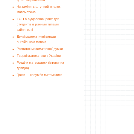
Чи замінить штучний інтелект
математиків
ТОП-5 віддалених робіт для
студентів із різними типами
зайнятості
Деякі математичні вирази
англійською мовою
Розвиток математичної думки
Творці математики з України
Розділи математики (історична
довідка)
Греки — колумби математики