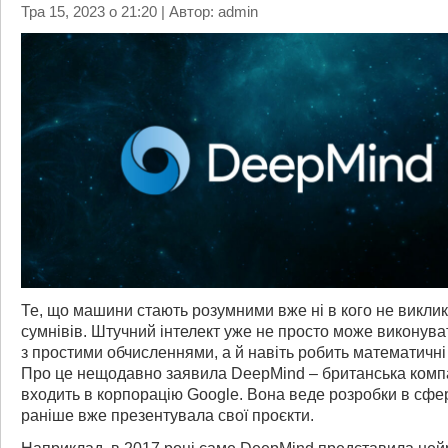
Тра 15, 2023 о 21:20 | Автор: admin
Те, що машини стають розумними вже ні в кого не викли
сумнівів. Штучний інтелект уже не просто може виконува
з простими обчисленнями, а й навіть робить математичні 
Про це нещодавно заявила DeepMind – британська компа
входить в корпорацію Google. Вона веде розробки в сфер
раніше вже презентувала свої проєкти.