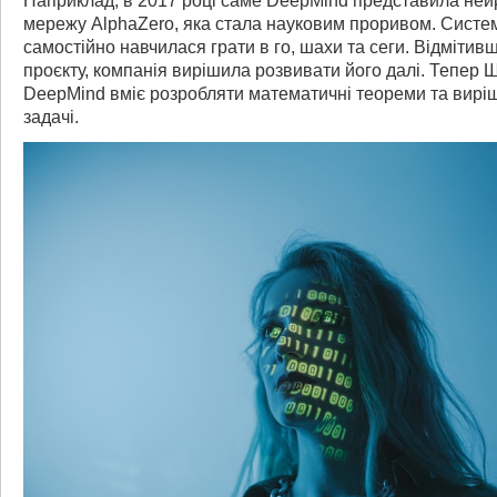
Наприклад, в 2017 році саме DeepMind представила ней
мережу AlphaZero, яка стала науковим проривом. Систе
самостійно навчилася грати в го, шахи та сеги. Відмітивш
проєкту, компанія вирішила розвивати його далі. Тепер Ш
DeepMind вміє розробляти математичні теореми та вирі
задачі.