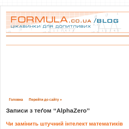
Головна
Перейти до сайту »
Записи з теґом ‘‘AlphaZero’’
Чи замінить штучний інтелект математиків