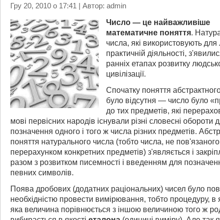
Гру 20, 2010 о 17:41 | Автор: admin
Число — це найважливіше
математичне поняття
. Натур
числа, які використовують для 
практичній діяльності, з'явили
ранніх етапах розвитку людськ
цивілізації.
Спочатку поняття абстрактног
було відсутня — число було «п
до тих предметів, які перерахов
мові первісних народів існували різні словесні обороти 
позначення одного і того ж числа різних предметів. Абст
поняття натурального числа (тобто числа, не пов'язаного
перерахунком конкретних предметів) з'являється і закрі
разом з розвитком писемності і введенням для позначен
певних символів.
Поява дробових (додатних раціональних) чисел було пов
необхідністю провести вимірювання, тобто процедуру, в я
яка величина порівнюється з іншою величиною того ж ро
вибирається в якості
еталона
(одиниці виміру). Але так 