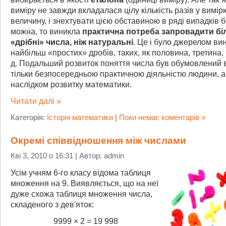
виміру не завжди вкладалася цілу кількість разів у вимі
величину, і знехтувати цією обставиною в ряді випадків 
можна, то виникла
практична потреба запровадити б
«дрібні» числа, ніж натуральні
. Це і було джерелом ви
найбільш «простих» дробів, таких, як половина, третина, ч
д. Подальший розвиток поняття числа був обумовлений 
тільки безпосередньою практичною діяльністю людини, а
наслідком розвитку математики.
Читати далі »
Категорія:
Історія математики
|
Поки немає коментарів »
Окремі співвідношення між числами
Кві 3, 2010 о 16:31 | Автор: admin
Усім учням 6-го класу відома таблиця
множення на 9. Виявляється, що на неї
дуже схожа таблиця множення числа,
складеного з дев'яток:
9999 × 2 = 19 998